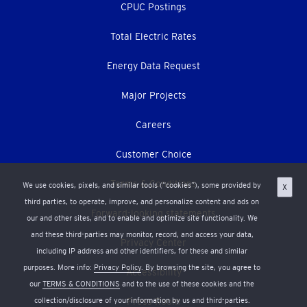
CPUC Postings
Total Electric Rates
Energy Data Request
Major Projects
Careers
Customer Choice
Terms & Conditions
We use cookies, pixels, and similar tools (“cookies”), some provided by
X
third parties, to operate, improve, and personalize content and ads on
Forward-looking statements
our and other sites, and to enable and optimize site functionality. We
and these third-parties may monitor, record, and access your data,
Privacy Center
including IP address and other identifiers, for these and similar
purposes. More info:
Privacy Policy
. By browsing the site, you agree to
Accessibility
our
TERMS & CONDITIONS
and to the use of these cookies and the
Press Room
collection/disclosure of your information by us and third-parties.