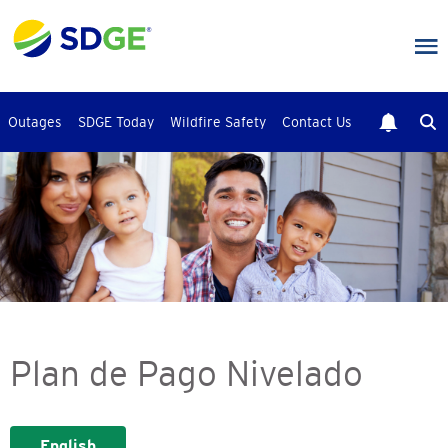
Skip
to
main
content
Outages
SDGE Today
Wildfire Safety
Contact Us
Plan de Pago Nivelado
English