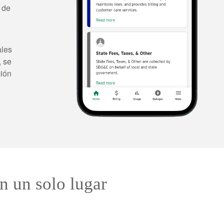
 de
ales
, se
ción
n un solo lugar