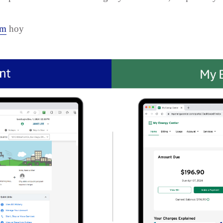
om
hoy