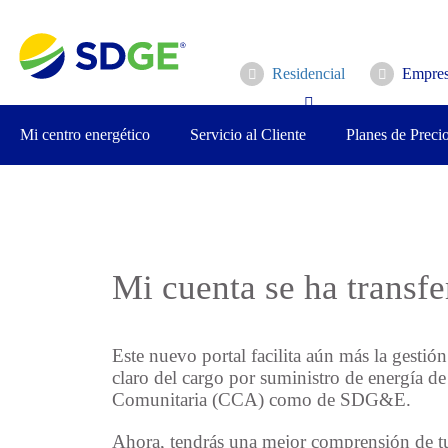
Saltar
al
contenido
Residencial
Empres
principal
Mi centro energético
Servicio al Cliente
Planes de Preci
Mi cuenta se ha transf
Este nuevo portal facilita aún más la gesti
claro del cargo por suministro de energía 
Comunitaria (CCA) como de SDG&E.
Ahora, tendrás una mejor comprensión de tus