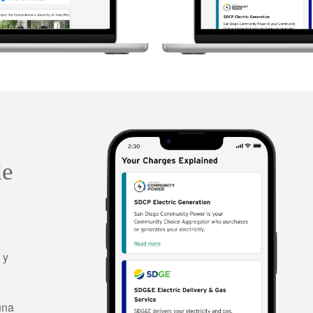
de
 y
una