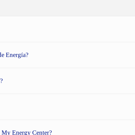
de Energía?
a?
en My Energy Center?