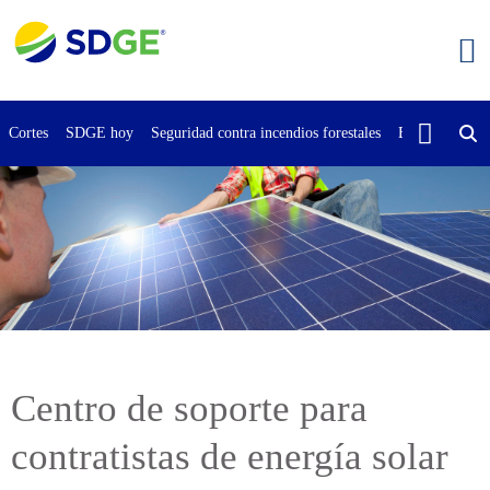
Saltar
al
contenido
principal
Cortes
SDGE hoy
Seguridad contra incendios forestales
Buscar
Cont
Centro de soporte para
contratistas de energía solar