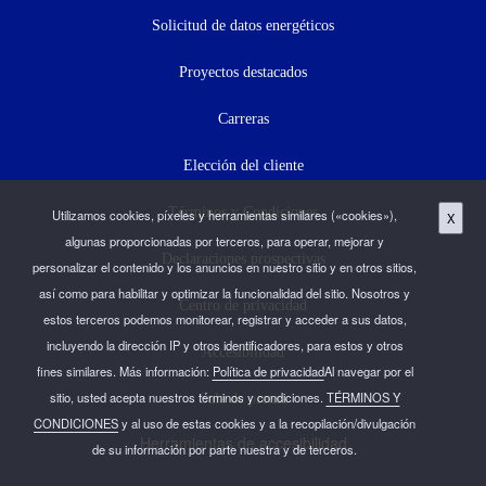
Solicitud de datos energéticos
Proyectos destacados
Carreras
Elección del cliente
Términos y Condiciones
Utilizamos cookies, píxeles y herramientas similares («cookies»),
X
algunas proporcionadas por terceros, para operar, mejorar y
Declaraciones prospectivas
personalizar el contenido y los anuncios en nuestro sitio y en otros sitios,
así como para habilitar y optimizar la funcionalidad del sitio. Nosotros y
Centro de privacidad
estos terceros podemos monitorear, registrar y acceder a sus datos,
incluyendo la dirección IP y otros identificadores, para estos y otros
Accesibilidad
fines similares. Más información:
Política de privacidad
Al navegar por el
sitio, usted acepta nuestros términos y condiciones.
TÉRMINOS Y
Sala de prensa
CONDICIONES
y al uso de estas cookies y a la recopilación/divulgación
Herramientas de accesibilidad
de su información por parte nuestra y de terceros.