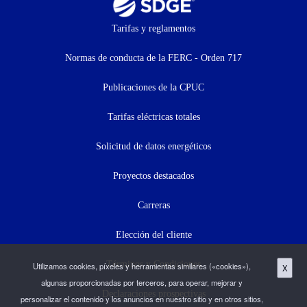
Footer
Tarifas y reglamentos
menu
Normas de conducta de la FERC - Orden 717
(menú
Publicaciones de la CPUC
secundario)
Tarifas eléctricas totales
Solicitud de datos energéticos
Proyectos destacados
Carreras
Elección del cliente
Términos y Condiciones
Utilizamos cookies, píxeles y herramientas similares («cookies»),
X
algunas proporcionadas por terceros, para operar, mejorar y
Declaraciones prospectivas
personalizar el contenido y los anuncios en nuestro sitio y en otros sitios,