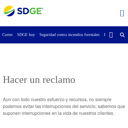
Saltar
al
contenido
principal
Cortes
SDGE hoy
Seguridad contra incendios forestales
Buscar
Cont
Hacer un reclamo
Aun con todo nuestro esfuerzo y recursos, no siempre
podemos evitar las interrupciones del servicio; sabemos que
suponen interrupciones en la vida de nuestros clientes.