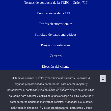
menu
Normas de conducta de la FERC - Orden 717
(menú
Publicaciones de la CPUC
secundario)
Tarifas eléctricas totales
Solicitud de datos energéticos
Proyectos destacados
Carreras
Elección del cliente
Términos y Condiciones
Utilizamos cookies, píxeles y herramientas similares («cookies»),
X
algunas proporcionadas por terceros, para operar, mejorar y
Declaraciones prospectivas
personalizar el contenido y los anuncios en nuestro sitio y en otros sitios,
así como para habilitar y optimizar la funcionalidad del sitio. Nosotros y
Centro de privacidad
estos terceros podemos monitorear, registrar y acceder a sus datos,
incluyendo la dirección IP y otros identificadores, para estos y otros
Accesibilidad