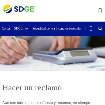
Saltar
al
contenido
principal
Cortes
SDGE hoy
Seguridad contra incendios forestales
Buscar
Cont
Hacer un reclamo
Aun con todo nuestro esfuerzo y recursos, no siempre