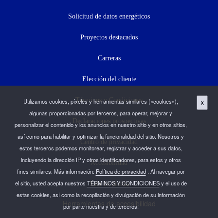
secundario)
Solicitud de datos energéticos
Proyectos destacados
Carreras
Elección del cliente
Términos y Condiciones
Utilizamos cookies, píxeles y herramientas similares («cookies»),
X
algunas proporcionadas por terceros, para operar, mejorar y
Declaraciones prospectivas
personalizar el contenido y los anuncios en nuestro sitio y en otros sitios,
así como para habilitar y optimizar la funcionalidad del sitio. Nosotros y
Centro de privacidad
estos terceros podemos monitorear, registrar y acceder a sus datos,
incluyendo la dirección IP y otros identificadores, para estos y otros
Accesibilidad
fines similares. Más información:
Política de privacidad
. Al navegar por
el sitio, usted acepta nuestros
TÉRMINOS Y CONDICIONES
y el uso de
Sala de prensa
estas cookies, así como la recopilación y divulgación de su información
Herramientas de accesibilidad
por parte nuestra y de terceros.