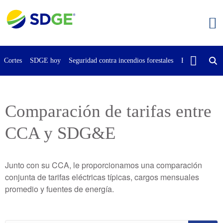
Saltar
al
contenido
principal
Cortes
SDGE hoy
Seguridad contra incendios forestales
Buscar
Cont
Comparación de tarifas entre
CCA y SDG&E
Junto con su CCA, le proporcionamos una comparación
conjunta de tarifas eléctricas típicas, cargos mensuales
promedio y fuentes de energía.