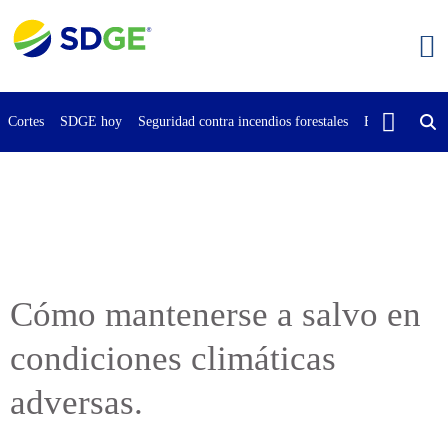
Saltar
al
contenido
principal
Cortes
SDGE hoy
Seguridad contra incendios forestales
Buscar
Cont
Cómo mantenerse a salvo en
condiciones climáticas
adversas.