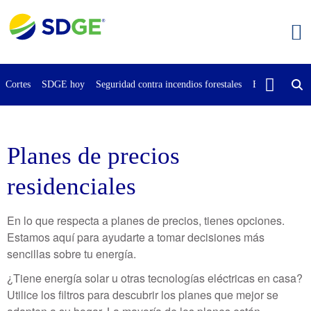
Saltar
al
contenido
principal
Cortes
SDGE hoy
Seguridad contra incendios forestales
Buscar
Cont
Planes de precios
residenciales
En lo que respecta a planes de precios, tienes opciones.
Estamos aquí para ayudarte a tomar decisiones más
sencillas sobre tu energía.
¿Tiene energía solar u otras tecnologías eléctricas en casa?
Utilice los filtros para descubrir los planes que mejor se