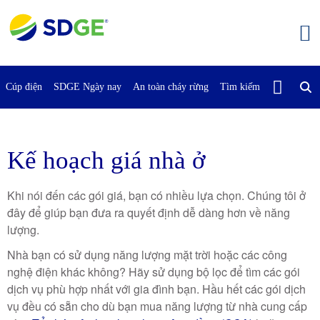
Bỏ
qua
nội
dung
chính
Cúp điện
SDGE Ngày nay
An toàn cháy rừng
Tìm kiếm
Liên Hệ Vớ
Kế hoạch giá nhà ở
Khi nói đến các gói giá, bạn có nhiều lựa chọn. Chúng tôi ở
đây để giúp bạn đưa ra quyết định dễ dàng hơn về năng
lượng.
Nhà bạn có sử dụng năng lượng mặt trời hoặc các công
nghệ điện khác không? Hãy sử dụng bộ lọc để tìm các gói
dịch vụ phù hợp nhất với gia đình bạn. Hầu hết các gói dịch
vụ đều có sẵn cho dù bạn mua năng lượng từ nhà cung cấp