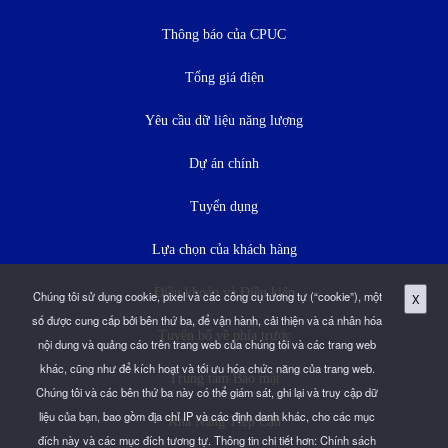
dưới
Thông báo của CPUC
Tổng giá điện
Yêu cầu dữ liệu năng lượng
Dự án chính
Tuyển dụng
Lựa chọn của khách hàng
Điều khoản và Điều kiện
Chúng tôi sử dụng cookie, pixel và các công cụ tương tự (“cookie”), một
X
số được cung cấp bởi bên thứ ba, để vận hành, cải thiện và cá nhân hóa
Tuyên bố về phía trước
nội dung và quảng cáo trên trang web của chúng tôi và các trang web
khác, cũng như để kích hoạt và tối ưu hóa chức năng của trang web.
Trung tâm Bảo mật
Chúng tôi và các bên thứ ba này có thể giám sát, ghi lại và truy cập dữ
liệu của bạn, bao gồm địa chỉ IP và các định danh khác, cho các mục
Khả Năng Tiếp Cận
đích này và các mục đích tương tự. Thông tin chi tiết hơn:
Chính sách