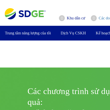
Bỏ
qua
nội
Khu dân cư
Các do
dung
chính
Trung tâm năng lượng của tôi
Dịch Vụ CSKH
Kế hoạch
Xe điện
Các chương trình sử d
quả: