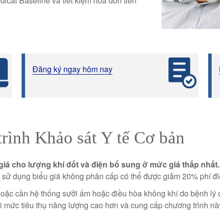
cal Baseline và tiết kiệm hóa đơn tiền
Đăng ký ngay hôm nay
rình Khảo sát Y tế Cơ bản
á cho lượng khí đốt và điện bổ sung ở mức giá thấp nhất.
e) sử dụng biểu giá không phân cấp có thể được giảm 20% phí đ
h hoặc cần hệ thống sưởi ấm hoặc điều hòa không khí do bệnh lý 
ỏi mức tiêu thụ năng lượng cao hơn và cung cấp chương trình n