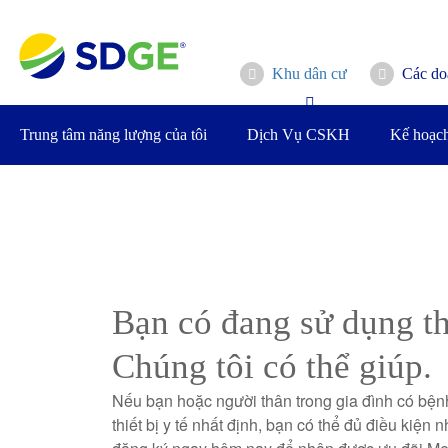
Bỏ
qua
nội
Khu dân cư
Các do
dung
chính
Trung tâm năng lượng của tôi
Dịch Vụ CSKH
Kế hoạch
Bạn có đang sử dụng thi
Chúng tôi có thể giúp.
Nếu bạn hoặc người thân trong gia đình có bện
thiết bị y tế nhất định, bạn có thể đủ điều kiện 