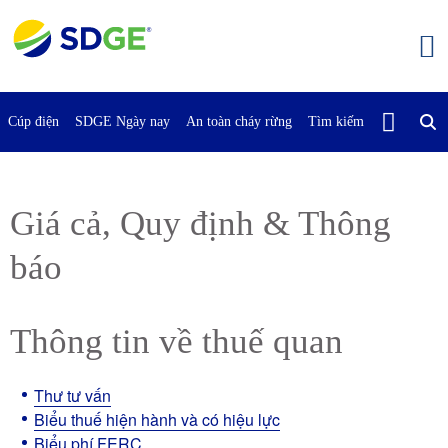
Bỏ
qua
nội
dung
chính
Cúp điện
SDGE Ngày nay
An toàn cháy rừng
Tìm kiếm
Liên Hệ Vớ
Giá cả, Quy định & Thông
báo
Thông tin về thuế quan
Thư tư vấn
Biểu thuế hiện hành và có hiệu lực
Biểu phí FERC