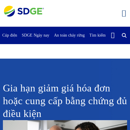
Bỏ
qua
nội
dung
chính
Cúp điện
SDGE Ngày nay
An toàn cháy rừng
Tìm kiếm
Liên Hệ Vớ
Gia hạn giảm giá hóa đơn
hoặc cung cấp bằng chứng đủ
điều kiện