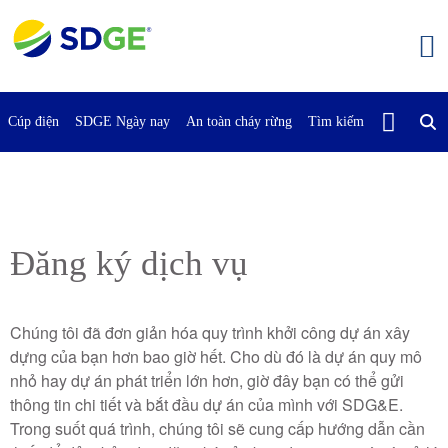
Bỏ
qua
nội
dung
chính
Cúp điện
SDGE Ngày nay
An toàn cháy rừng
Tìm kiếm
Liên Hệ Vớ
Đăng ký dịch vụ
Chúng tôi đã đơn giản hóa quy trình khởi công dự án xây
dựng của bạn hơn bao giờ hết. Cho dù đó là dự án quy mô
nhỏ hay dự án phát triển lớn hơn, giờ đây bạn có thể gửi
thông tin chi tiết và bắt đầu dự án của mình với SDG&E.
Trong suốt quá trình, chúng tôi sẽ cung cấp hướng dẫn cần