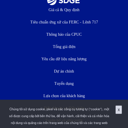
Thực
Giá cả & Quy định
đơn
Tiêu chuẩn ứng xử của FERC - Lệnh 717
dưới
Thông báo của CPUC
Tổng giá điện
Yêu cầu dữ liệu năng lượng
Dự án chính
Tuyển dụng
Lựa chọn của khách hàng
Điều khoản và Điều kiện
Chúng tôi sử dụng cookie, pixel và các công cụ tương tự (“cookie”), một
X
số được cung cấp bởi bên thứ ba, để vận hành, cải thiện và cá nhân hóa
Tuyên bố về phía trước
nội dung và quảng cáo trên trang web của chúng tôi và các trang web