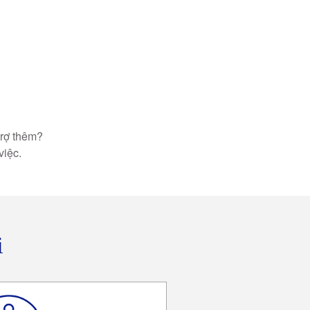
trợ thêm?
việc.
i