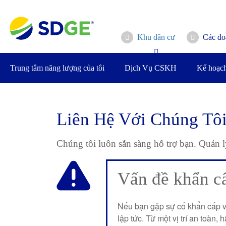
Bỏ
qua
nội
Khu dân cư
Các do
dung
chính
Trung tâm năng lượng của tôi
Dịch Vụ CSKH
Kế hoạch
Liên Hệ Với Chúng Tô
Chúng tôi luôn sẵn sàng hỗ trợ bạn. Quản lý
Vấn đề khẩn cấ
Nếu bạn gặp sự cố khẩn cấp về
lập tức. Từ một vị trí an toàn, 