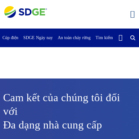
Bỏ
qua
nội
dung
chính
Cúp điện
SDGE Ngày nay
An toàn cháy rừng
Tìm kiếm
Liên Hệ Vớ
Cam kết của chúng tôi đối
với
Đa dạng nhà cung cấp