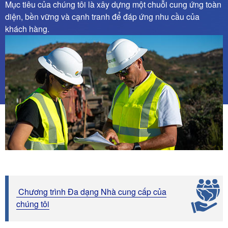
Mục tiêu của chúng tôi là xây dựng một chuỗi cung ứng toàn
diện, bền vững và cạnh tranh để đáp ứng nhu cầu của
khách hàng.
Hình
ảnh
Chương trình Đa dạng Nhà cung cấp của
chúng tôi