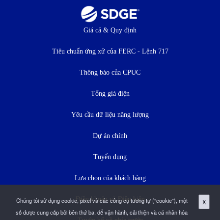
Thực
Giá cả & Quy định
đơn
Tiêu chuẩn ứng xử của FERC - Lệnh 717
dưới
Thông báo của CPUC
Tổng giá điện
Yêu cầu dữ liệu năng lượng
Dự án chính
Tuyển dụng
Lựa chọn của khách hàng
Điều khoản và Điều kiện
Chúng tôi sử dụng cookie, pixel và các công cụ tương tự (“cookie”), một
X
số được cung cấp bởi bên thứ ba, để vận hành, cải thiện và cá nhân hóa