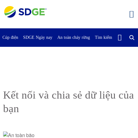
Bỏ
qua
nội
dung
chính
Cúp điện
SDGE Ngày nay
An toàn cháy rừng
Tìm kiếm
Liên Hệ Vớ
Kết nối và chia sẻ dữ liệu của
bạn