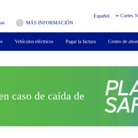
Cortes
S
as
MÁS INFORMACIÓN
os
Vehículos eléctricos
Pagar la factura
Centro de ahor
en caso de caída de