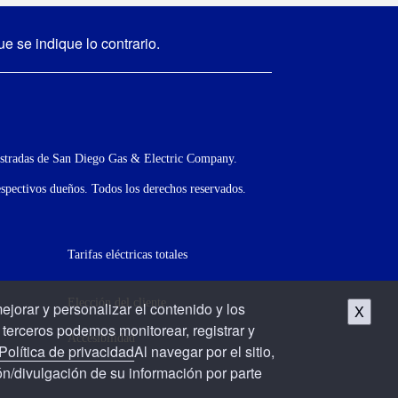
e se indique lo contrario.
tradas de San Diego Gas & Electric Company.
pectivos dueños. Todos los derechos reservados.
Tarifas eléctricas totales
Elección del cliente
ejorar y personalizar el contenido y los
X
os terceros podemos monitorear, registrar y
Accesibilidad
Política de privacidad
Al navegar por el sitio,
ón/divulgación de su información por parte