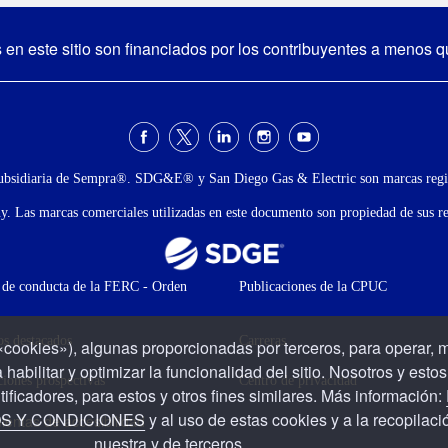
n este sitio son financiados por los contribuyentes a menos qu
ubsidiaria de Sempra®. SDG&E® y San Diego Gas & Electric son marcas regis
Las marcas comerciales utilizadas en este documento son propiedad de sus res
de conducta de la FERC - Orden
Publicaciones de la CPUC
os destacados
Carreras
«cookies»), algunas proporcionadas por terceros, para operar, m
 habilitar y optimizar la funcionalidad del sitio. Nosotros y est
ciones prospectivas
Centro de privacidad
tificadores, para estos y otros fines similares. Más información:
S Y CONDICIONES
y al uso de estas cookies y a la recopilaci
ientas de accesibilidad
nuestra y de terceros.