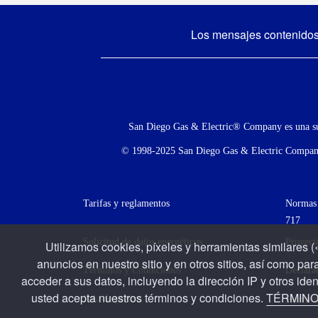
Los mensajes contenidos e
Menú
social
San Diego Gas & Electric® Company es una s
© 1998-2025 San Diego Gas & Electric Company. 
Footer
Tarifas y reglamentos
Normas 
717
menu
Solicitud de datos energéticos
Proyect
Utilizamos cookies, píxeles y herramientas similares (
anuncios en nuestro sitio y en otros sitios, así como para
(menú
Términos y Condiciones
Declara
acceder a sus datos, incluyendo la dirección IP y otros iden
secundario)
usted acepta nuestros términos y condiciones.
TÉRMINO
Herram
Sala de prensa