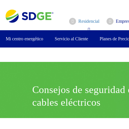
Saltar
al
contenido
Residencial
Empres
principal
Mi centro energético
Servicio al Cliente
Planes de Preci
Consejos de seguridad 
cables eléctricos