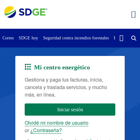
Saltar
al
contenido
principal
Cortes
SDGE hoy
Seguridad contra incendios forestales
Buscar
Cont
Mi centro energético
Imagen
Gestiona y paga tus facturas, inicia,
cancela y traslada servicios, y mucho
más, en línea.
Iniciar sesión
Olvidé mi nombre de usuario
or
¿Contraseña?