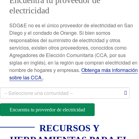
Encuentra tu proveedor de
electricidad
SDG&E no es el único proveedor de electricidad en San
Diego y el condado de Orange. Si bien somos
responsables del suministro de electricidad y otros
servicios, existen otros proveedores, conocidos como
Agregadores de Elección Comunitaria (CCA, por sus
siglas en inglés), en la región que compran electricidad en
nombre de hogares y empresas.
Obtenga más información
sobre las CCA.
.
Ciudad
Encuentra tu proveedor de electricidad
RECURSOS Y