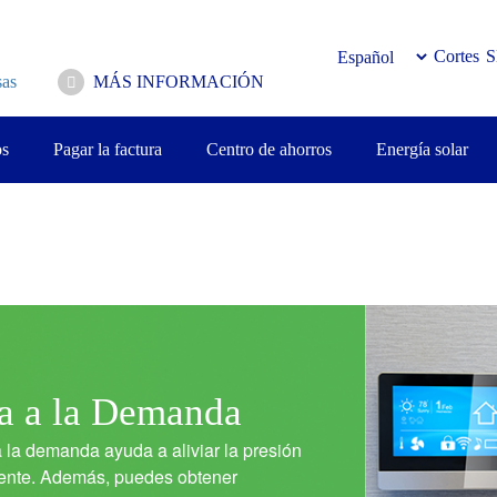
Cortes
S
as
MÁS INFORMACIÓN
os
Pagar la factura
Centro de ahorros
Energía solar
a a la Demanda
 la demanda ayuda a aliviar la presión
biente. Además, puedes obtener