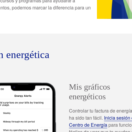
recursos y programas para ayudarte a
Juntos, podemos marcar la diferencia para un
ariales, hagan clic aquí.
n energética
Mis gráficos
energéticos
Controlar tu factura de energí
ha sido tan fácil.
Inicia sesión
Centro de Energía
para funci
fáciles de usar que te ayudan 