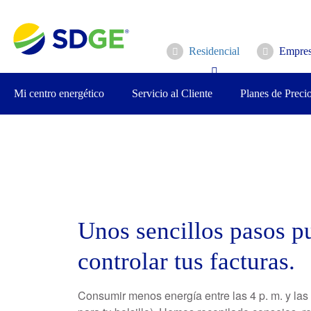
Saltar
al
contenido
Residencial
Empres
principal
Mi centro energético
Servicio al Cliente
Planes de Preci
Unos sencillos pasos p
controlar tus facturas.
Consumir menos energía entre las 4 p. m. y las