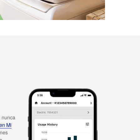
a nunca
 en Mi
ones
a