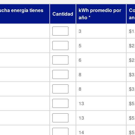
cha energía tienes
kWh promedio por
Co
Cantidad
año *
an
3
$1
5
$2
6
$2
8
$3
8
$3
13
$5
13
$5
14
$5