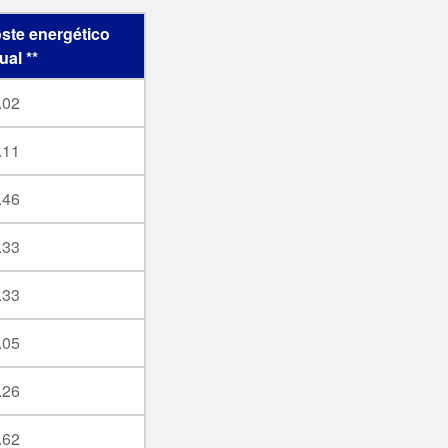
ste energético
ual **
.02
.11
.46
.33
.33
.05
.26
.62