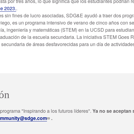
 por tres años, lo que significa que los estudiantes podrían re
e 2023.
.
s sin fines de lucro asociadas, SDG&E ayudó a traer dos prog
Diego, es un programa intensivo de verano de cinco años con se
ía, ingeniería y matemáticas (STEM) en la UCSD para estudiant
graduación de la escuela secundaria. La iniciativa STEM Goes 
de secundaria de áreas desfavorecidas para un día de actividad
ión
 programa "Inspirando a los futuros líderes".
Ya no se aceptan s
ommunity@sdge.com
.