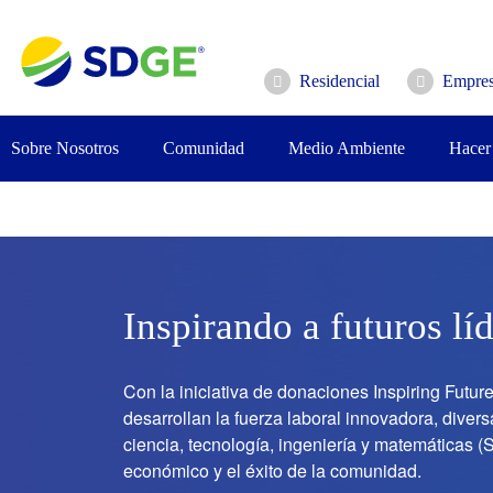
Saltar
al
contenido
Residencial
Empres
principal
Sobre Nosotros
Comunidad
Medio Ambiente
Hacer
Inspirando a futuros lí
Con la iniciativa de donaciones Inspiring Fut
desarrollan la fuerza laboral innovadora, diver
ciencia, tecnología, ingeniería y matemáticas (
económico y el éxito de la comunidad.