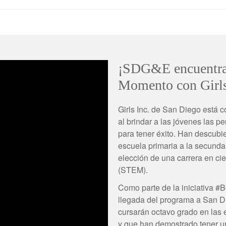
¡SDG&E encuentra 
Momento con Girls
Girls Inc. de San Diego está c
al brindar a las jóvenes las p
para tener éxito. Han descubi
escuela primaria a la secund
elección de una carrera en cie
(STEM).
Como parte de la iniciativa #
llegada del programa a San D
cursarán octavo grado en las
y que han demostrado tener un