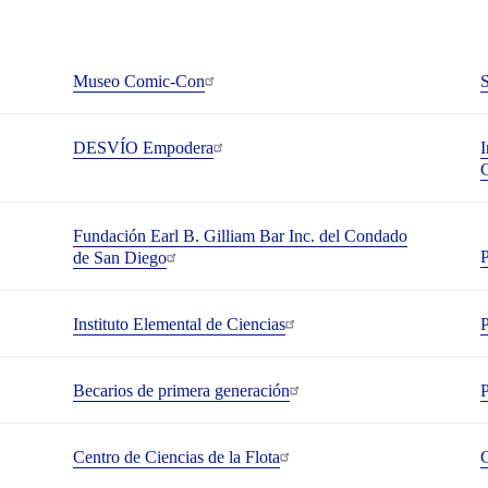
Museo Comic-Con
S
DESVÍO Empodera
I
C
Fundación Earl B. Gilliam Bar Inc. del Condado
P
de San Diego
Instituto Elemental de Ciencias
P
Becarios de primera generación
Centro de Ciencias de la Flota
C