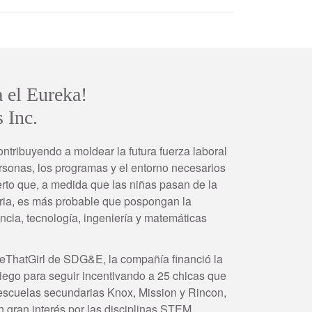
el Eureka!
 Inc.
ontribuyendo a moldear la futura fuerza laboral
ersonas, los programas y el entorno necesarios
erto que, a medida que las niñas pasan de la
aria, es más probable que pospongan la
ncia, tecnología, ingeniería y matemáticas
BeThatGirl de SDG&E, la compañía financió la
iego para seguir incentivando a 25 chicas que
 escuelas secundarias Knox, Mission y Rincon,
 gran interés por las disciplinas STEM