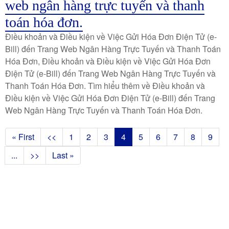
web ngân hàng trực tuyến và thanh
toán hóa đơn.
Điều khoản và Điều kiện về Việc Gửi Hóa Đơn Điện Tử (e-
Bill) đến Trang Web Ngân Hàng Trực Tuyến và Thanh Toán
Hóa Đơn, Điều khoản và Điều kiện về Việc Gửi Hóa Đơn
Điện Tử (e-Bill) đến Trang Web Ngân Hàng Trực Tuyến và
Thanh Toán Hóa Đơn. Tìm hiểu thêm về Điều khoản và
Điều kiện về Việc Gửi Hóa Đơn Điện Tử (e-Bill) đến Trang
Web Ngân Hàng Trực Tuyến và Thanh Toán Hóa Đơn.
Sự
Trang
« First
Trang
<<
Trang
1
Trang
2
Trang
3
Trang
4
Trang
5
Trang
6
Trang
7
Trang
8
Trang
9
đánh
đầu
trước
hiện
số
...
Trang
>>
Trang
Last »
tiên
tại
trang
tiếp
cuối
theo