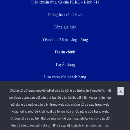
đơn
Tiêu chuẩn ứng xử của FERC - Lệnh 717
dưới
Thông báo của CPUC
Tổng giá điện
Yêu cầu dữ liệu năng lượng
Dự án chính
Tuyển dụng
Lựa chọn của khách hàng
Điều khoản và Điều kiện
Chúng tôi sử dụng cookie, pixel và các công cụ tương tự (“cookie”), một
X
số được cung cấp bởi bên thứ ba, để vận hành, cải thiện và cá nhân hóa
Tuyên bố về phía trước
nội dung và quảng cáo trên trang web của chúng tôi và các trang web
khác, cũng như để kích hoạt và tối ưu hóa chức năng của trang web.
Trung tâm Bảo mật
Chúng tôi và các bên thứ ba này có thể giám sát, ghi lại và truy cập dữ
liệu của bạn, bao gồm địa chỉ IP và các định danh khác, cho các mục
Khả Năng Tiếp Cận