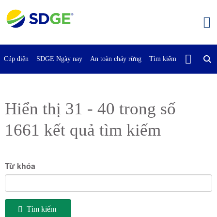
Bỏ
qua
nội
dung
chính
Cúp điện
SDGE Ngày nay
An toàn cháy rừng
Tìm kiếm
Liên Hệ Vớ
Hiển thị 31 - 40 trong số
1661 kết quả tìm kiếm
Từ khóa
Tìm kiếm