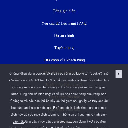
dưới
Tổng giá điện
Yêu cầu dữ liệu năng lượng
Dự án chính
Tuyển dụng
Lựa chọn của khách hàng
Điều khoản và Điều kiện
Chúng tôi sử dụng cookie, pixel và các công cụ tương tự (“cookie”), một
X
số được cung cấp bởi bên thứ ba, để vận hành, cải thiện và cá nhân hóa
Tuyên bố về phía trước
nội dung và quảng cáo trên trang web của chúng tôi và các trang web
khác, cũng như để kích hoạt và tối ưu hóa chức năng của trang web.
Trung tâm Bảo mật
Chúng tôi và các bên thứ ba này có thể giám sát, ghi lại và truy cập dữ
liệu của bạn, bao gồm địa chỉ IP và các định danh khác, cho các mục
Khả Năng Tiếp Cận
đích này và các mục đích tương tự. Thông tin chi tiết hơn:
Chính sách
bảo mật
Bằng cách truy cập trang web này, bạn đồng ý với các điều
Về Zoeller