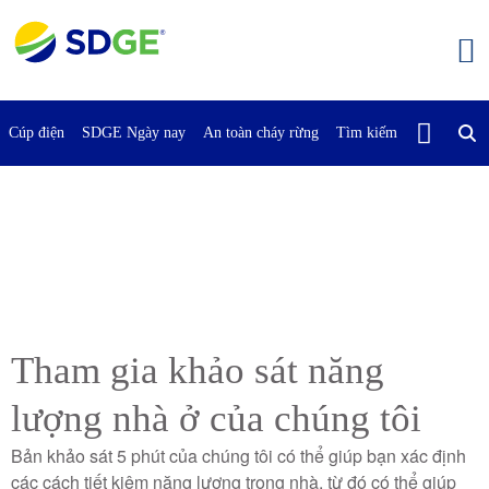
Bỏ
qua
nội
dung
chính
Cúp điện
SDGE Ngày nay
An toàn cháy rừng
Tìm kiếm
Liên Hệ Vớ
Tham gia khảo sát năng
lượng nhà ở của chúng tôi
Bản khảo sát 5 phút của chúng tôi có thể giúp bạn xác định
các cách tiết kiệm năng lượng trong nhà, từ đó có thể giúp