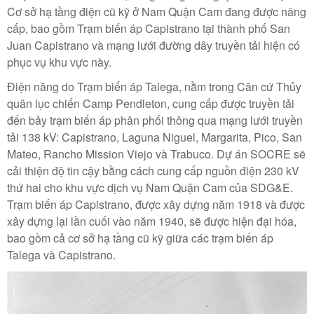
Cơ sở hạ tầng điện cũ kỹ ở Nam Quận Cam đang được nâng
cấp, bao gồm Trạm biến áp Capistrano tại thành phố San
Juan Capistrano và mạng lưới đường dây truyền tải hiện có
phục vụ khu vực này.
Điện năng do Trạm biến áp Talega, nằm trong Căn cứ Thủy
quân lục chiến Camp Pendleton, cung cấp được truyền tải
đến bảy trạm biến áp phân phối thông qua mạng lưới truyền
tải 138 kV: Capistrano, Laguna Niguel, Margarita, Pico, San
Mateo, Rancho Mission Viejo và Trabuco. Dự án SOCRE sẽ
cải thiện độ tin cậy bằng cách cung cấp nguồn điện 230 kV
thứ hai cho khu vực dịch vụ Nam Quận Cam của SDG&E.
Trạm biến áp Capistrano, được xây dựng năm 1918 và được
xây dựng lại lần cuối vào năm 1940, sẽ được hiện đại hóa,
bao gồm cả cơ sở hạ tầng cũ kỹ giữa các trạm biến áp
Talega và Capistrano.