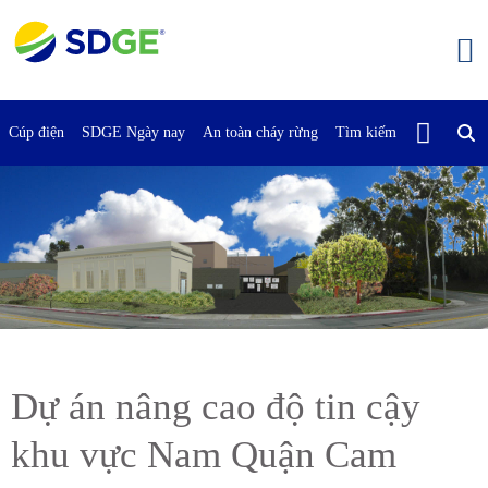
Bỏ
qua
nội
dung
chính
Cúp điện
SDGE Ngày nay
An toàn cháy rừng
Tìm kiếm
Liên Hệ Vớ
Dự án nâng cao độ tin cậy
khu vực Nam Quận Cam