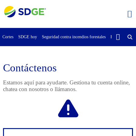
Saltar
al
contenido
principal
Cortes
SDGE hoy
Seguridad contra incendios forestales
Buscar
Cont
Contáctenos
Estamos aquí para ayudarte. Gestiona tu cuenta online,
chatea con nosotros o llámanos.